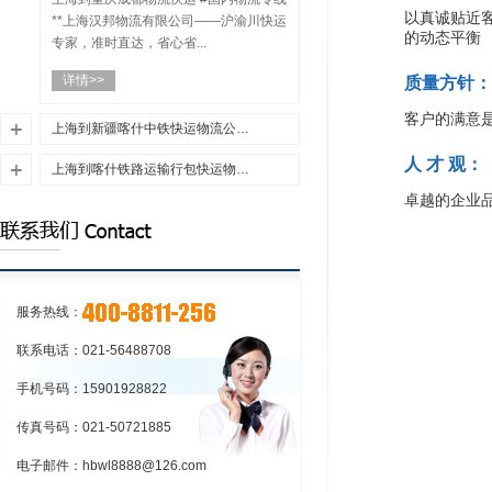
以真诚贴近
**上海汉邦物流有限公司——沪渝川快运
的动态平衡
专家，准时直达，省心省...
详情>>
质量方针：
客户的满意
上海到新疆喀什中铁快运物流公司（央行将推出1000亿元再贷款支持交通运输、物流仓储业融资）
人 才 观：
优质上海到新疆喀什中铁快运物流，上
上海到喀什铁路运输行包快运物流公司（微观、社会、企业、国际、区域物流）
海至新疆喀什中铁快运运输公司，一站
卓越的企业
优质上海到喀什铁路运输，上海至喀什
式上海到新疆喀什中铁快运物流公司，
行包快运_汉邦运输公司，一站式上海到
24小时服务热线400-8...
详情>>
喀什直达专线物流，24小时服务热线
400-8811-256...
详情>>
服务热线：
联系电话：021-56488708
手机号码：15901928822
传真号码：021-50721885
电子邮件：hbwl8888@126.com