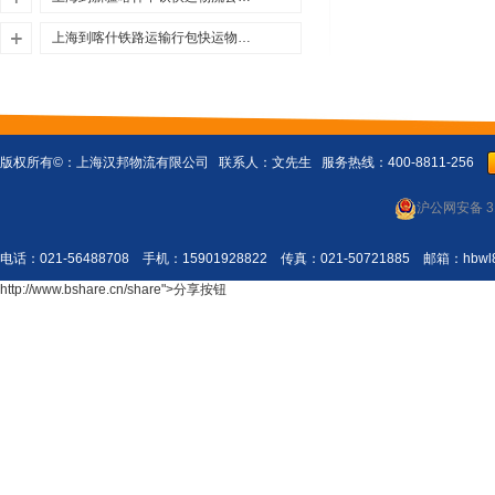
优质上海到新疆喀什中铁快运物流，上
上海到喀什铁路运输行包快运物流公司（微观、社会、企业、国际、区域物流）
海至新疆喀什中铁快运运输公司，一站
优质上海到喀什铁路运输，上海至喀什
式上海到新疆喀什中铁快运物流公司，
行包快运_汉邦运输公司，一站式上海到
24小时服务热线400-8...
详情>>
喀什直达专线物流，24小时服务热线
400-8811-256...
详情>>
版权所有©：
上海汉邦物流有限公司
联系人：文先生 服务热线：400-8811-256
沪公网安备 31
电话：021-56488708 手机：15901928822 传真：021-50721885 邮箱：
http://www.bshare.cn/share">分享按钮