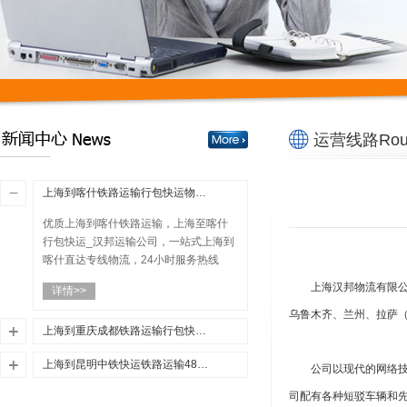
运营线路Rou
上海到喀什铁路运输行包快运物流公司（微观、社会、企业、国际、区域物流）
优质上海到喀什铁路运输，上海至喀什
行包快运_汉邦运输公司，一站式上海到
喀什直达专线物流，24小时服务热线
400-8811-256...
上海汉邦物流有限
详情>>
乌鲁木齐、兰州、拉萨
上海到重庆成都铁路运输行包快运48小时达500元/吨（成渝重庆到万象班列今日开行）
优质上海到重庆铁路运输，上海至成都
上海到昆明中铁快运铁路运输48小时达500元/吨（2021中国电影市场大盘点）
公司以现代的网络
行包快运_汉邦运输公司，一站式上海到
优质上海到昆明铁路快运_上海至重庆铁
司配有各种短驳车辆和先
重庆成都直达专线物流，24小时服务热