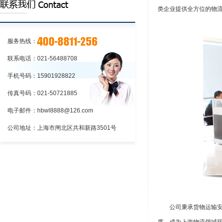
路运输_汉邦物流公司，一站式上海到昆
线400-8811-2...
类企业提供全方位的物
详情>>
明直达专线物流，24小时服务热线400-
8811-256...
详情>>
服务热线：
联系电话：021-56488708
手机号码：15901928822
传真号码：021-50721885
电子邮件：hbwl8888@126.com
公司地址：上海市闸北区共和新路3501号
公司秉承货物运输