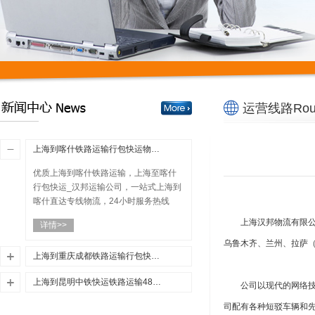
运营线路Rou
上海到喀什铁路运输行包快运物流公司（微观、社会、企业、国际、区域物流）
优质上海到喀什铁路运输，上海至喀什
行包快运_汉邦运输公司，一站式上海到
喀什直达专线物流，24小时服务热线
400-8811-256...
上海汉邦物流有限
详情>>
乌鲁木齐、兰州、拉萨
上海到重庆成都铁路运输行包快运48小时达500元/吨（成渝重庆到万象班列今日开行）
优质上海到重庆铁路运输，上海至成都
上海到昆明中铁快运铁路运输48小时达500元/吨（2021中国电影市场大盘点）
公司以现代的网络
行包快运_汉邦运输公司，一站式上海到
优质上海到昆明铁路快运_上海至重庆铁
司配有各种短驳车辆和先
重庆成都直达专线物流，24小时服务热