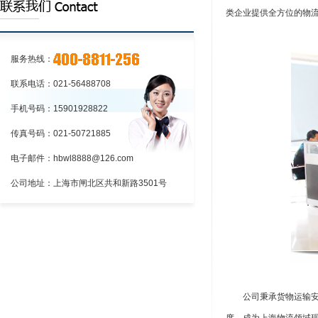
路运输_汉邦物流公司，一站式上海到昆
线400-8811-2...
类企业提供全方位的物
详情>>
明直达专线物流，24小时服务热线400-
8811-256...
详情>>
服务热线：
联系电话：021-56488708
手机号码：15901928822
传真号码：021-50721885
电子邮件：hbwl8888@126.com
公司地址：上海市闸北区共和新路3501号
公司秉承货物运输